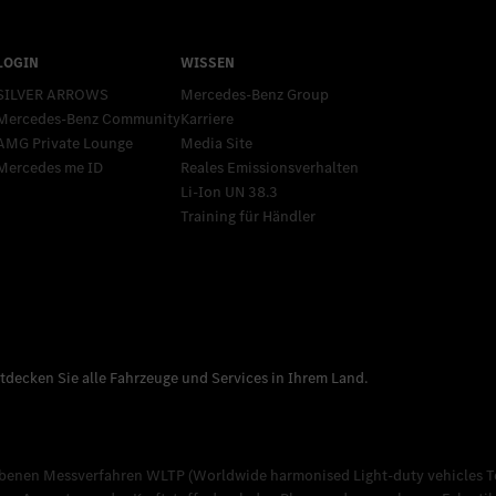
SILVER ARROWS
Mercedes-Benz Group
Mercedes-Benz Community
Karriere
AMG Private Lounge
Media Site
Mercedes me ID
Reales Emissionsverhalten
Li-Ion UN 38.3
Training für Händler
nen Messverfahren WLTP (Worldwide harmonised Light-duty vehicles Test