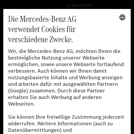
Li-Ion UN 38.3
Training für Händler
[1]
Die angegebenen Werte wurden nach dem vorgeschriebenen
Messverfahren WLTP (Worldwide harmonised Light-duty
vehicles Test Procedures) ermittelt. Der Kraftstoffverbrauch und
der CO₂-Ausstoß eines Pkw sind nicht nur von der effizienten
Ausnutzung des Kraftstoffs durch den Pkw, sondern auch vom
Fahrstil und anderen nichttechnischen Faktoren abhängig.