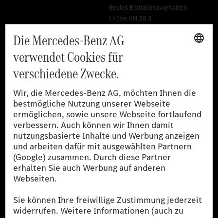
Reales Emissionsverhalten
Li-Ion UN 38.3
Training für Händler
[1]
Die angegebenen Werte wurden nach dem vorgeschriebenen
Messverfahren WLTP (Worldwide harmonised Light-duty
vehicles Test Procedures) ermittelt. Der Kraftstoffverbrauch und
der CO₂-Ausstoß eines Pkw sind nicht nur von der effizienten
Ausnutzung des Kraftstoffs durch den Pkw, sondern auch vom
Fahrstil und anderen nichttechnischen Faktoren abhängig.