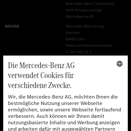
Mercedes-Benz Community
AMG Private Lounge
Mercedes me ID
Mercedes-Benz Group
Karriere
Media Site
Reales Emissionsverhalten
Li-Ion UN 38.3
Training für Händler
[1]
Die angegebenen Werte wurden nach dem vorgeschriebenen
Messverfahren WLTP (Worldwide harmonised Light-duty
vehicles Test Procedures) ermittelt. Der Kraftstoffverbrauch und