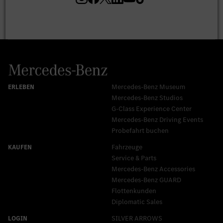
Mercedes-Benz Museum
Mercedes-Benz Studios
G-Class Experience Center
Mercedes-Benz Driving Events
Probefahrt buchen
Fahrzeuge
Service & Parts
Mercedes-Benz Accessories
Mercedes‑Benz GUARD
Flottenkunden
Diplomatic Sales
SILVER ARROWS