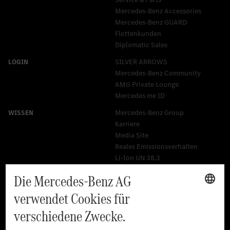
Mercedes-Benz Accessories
Mercedes‑Benz GUARD
Flottenkunden
Diplomatic Sales
SILVER ARROWS
Mercedes-Benz Community
AMG Private Lounge
Mercedes me ID
Mercedes-Benz Group
Karriere
Media Site
Reales Emissionsverhalten
Li-Ion UN 38.3
Training für Händler