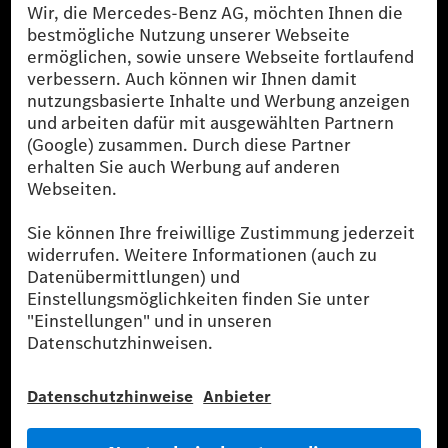
[1]
Die angegebenen Werte wurden nach dem vorgeschriebenen
Messverfahren WLTP (Worldwide harmonised Light-duty
vehicles Test Procedures) ermittelt. Der Kraftstoffverbrauch und
der CO₂-Ausstoß eines Pkw sind nicht nur von der effizienten
Ausnutzung des Kraftstoffs durch den Pkw, sondern auch vom
Fahrstil und anderen nichttechnischen Faktoren abhängig.