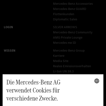
Mercedes-Benz Accessories
Mercedes‑Benz GUARD
Flottenkunden
Diplomatic Sales
SILVER ARROWS
Mercedes-Benz Community
AMG Private Lounge
Mercedes me ID
Mercedes-Benz Group
Karriere
Media Site
Reales Emissionsverhalten
Li-Ion UN 38.3
Training für Händler