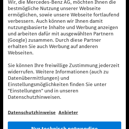
[1]
Die angegebenen Werte wurden nach dem vorgeschriebenen
Messverfahren WLTP (Worldwide harmonised Light-duty
vehicles Test Procedures) ermittelt. Der Kraftstoffverbrauch und
der CO₂-Ausstoß eines Pkw sind nicht nur von der effizienten
Ausnutzung des Kraftstoffs durch den Pkw, sondern auch vom
Fahrstil und anderen nichttechnischen Faktoren abhängig.