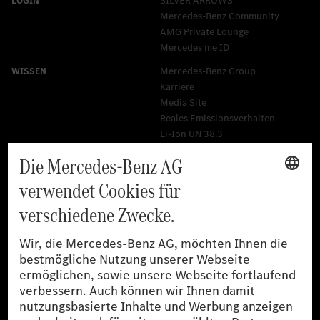
SILVER ARROWS
Mercedes-Benz Community
AMG Private Lounge
Mercedes me ID
Mercedes-Benz Group
Karriere
Media Site
Reales Emissionsverhalten
Li-Ion UN 38.3
Training für Händler
[1]
Die angegebenen Werte wurden nach dem vorgeschriebenen
Messverfahren WLTP (Worldwide harmonised Light-duty
vehicles Test Procedures) ermittelt. Der Kraftstoffverbrauch und