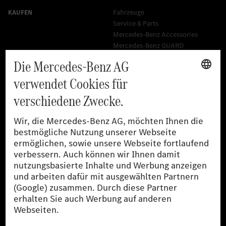
Fahrzeuge
Service & Parts
Mercedes-Benz Accessories
Mercedes‑Benz GUARD
Flottenkunden
Diplomatic Sales
SILVER ARROWS
Mercedes-Benz Community
AMG Private Lounge
Mercedes me ID
Mercedes-Benz Group
Karriere
Media Site
Reales Emissionsverhalten
Li-Ion UN 38.3
Training für Händler