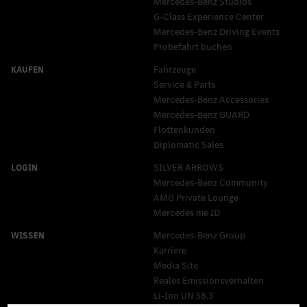
Mercedes-Benz Studios
G-Class Experience Center
Mercedes-Benz Driving Events
Probefahrt buchen
Fahrzeuge
Service & Parts
Mercedes-Benz Accessories
Mercedes‑Benz GUARD
Flottenkunden
Diplomatic Sales
SILVER ARROWS
Mercedes-Benz Community
AMG Private Lounge
Mercedes me ID
Mercedes-Benz Group
Karriere
Media Site
Reales Emissionsverhalten
Li-Ion UN 38.3