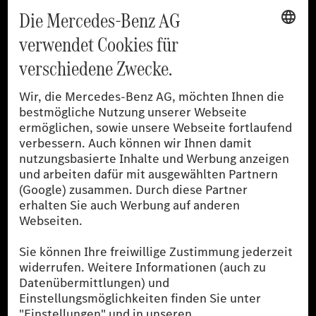
Training für Händler
[1]
Die angegebenen Werte wurden nach dem vorgeschriebenen
Messverfahren WLTP (Worldwide harmonised Light-duty
vehicles Test Procedures) ermittelt. Der Kraftstoffverbrauch und
der CO₂-Ausstoß eines Pkw sind nicht nur von der effizienten
Ausnutzung des Kraftstoffs durch den Pkw, sondern auch vom
Fahrstil und anderen nichttechnischen Faktoren abhängig.