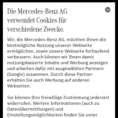
Training für Händler
[1]
Die angegebenen Werte wurden nach dem vorgeschriebenen
Messverfahren WLTP (Worldwide harmonised Light-duty
vehicles Test Procedures) ermittelt. Der Kraftstoffverbrauch und
der CO₂-Ausstoß eines Pkw sind nicht nur von der effizienten
Ausnutzung des Kraftstoffs durch den Pkw, sondern auch vom
Fahrstil und anderen nichttechnischen Faktoren abhängig.