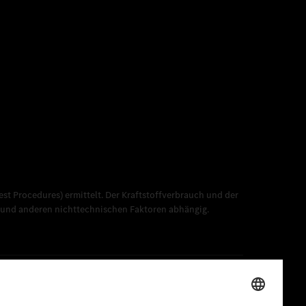
 Procedures) ermittelt. Der Kraftstoffverbrauch und der
l und anderen nichttechnischen Faktoren abhängig.