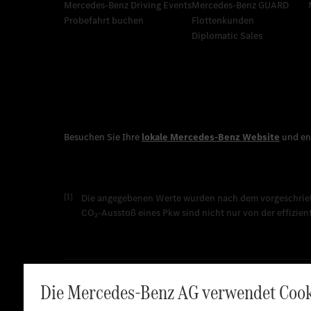
Mercedes-Benz Driving Events
Mercedes‑Benz GUARD
Probefahrt buchen
Flottenkunden
Diplomatic Sales
[1]
Die angegebenen Werte wurden nach dem vorgeschriebe
CO₂-Ausstoß eines Pkw sind nicht nur von der effizie