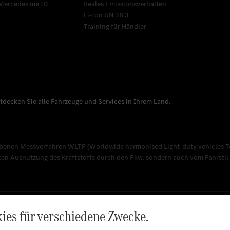
Mercedes me ID
Reales Emissionsverhalten
Li-Ion UN 38.3
Training für Händler
nen Messverfahren WLTP (Worldwide harmonised Light-duty vehicles Test
nten Ausnutzung des Kraftstoffs durch den Pkw, sondern auch vom Fahrsti