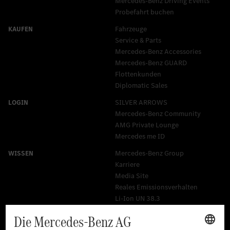
Mercedes-Benz Driving Events
Probefahrt buchen
Fahrzeuge
Service & Parts
Mercedes-Benz Accessories
Mercedes‑Benz GUARD
Flottenkunden
Diplomatic Sales
SILVER ARROWS
Mercedes-Benz Community
AMG Private Lounge
Mercedes me ID
Mercedes-Benz Group
Karriere
Media Site
Reales Emissionsverhalten
Li-Ion UN 38.3
Training für Händler