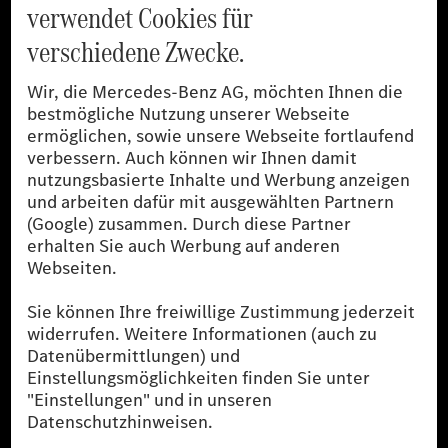
[1]
Die angegebenen Werte wurden nach dem vorgeschriebenen
Messverfahren WLTP (Worldwide harmonised Light-duty
vehicles Test Procedures) ermittelt. Der Kraftstoffverbrauch und
der CO₂-Ausstoß eines Pkw sind nicht nur von der effizienten
Ausnutzung des Kraftstoffs durch den Pkw, sondern auch vom
Fahrstil und anderen nichttechnischen Faktoren abhängig.