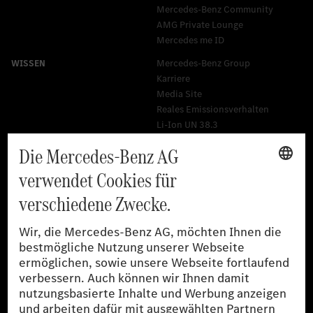
Mercedes-Benz Community
AMG Private Lounge
Mercedes me ID
Mercedes-Benz Group
Karriere
Media Site
Reales Emissionsverhalten
Li-Ion UN 38.3
Training für Händler
[1]
Die angegebenen Werte wurden nach dem vorgeschriebenen
Messverfahren WLTP (Worldwide harmonised Light-duty
vehicles Test Procedures) ermittelt. Der Kraftstoffverbrauch und