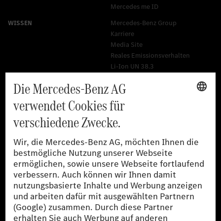
Mercedes me ID
Mercedes-Benz Group
Karriere
Media Site
Reales Emissionsverhalten
Li-Ion UN 38.3
Training für Händler
[1]
Die angegebenen Werte wurden nach dem vorgeschriebenen
Messverfahren WLTP (Worldwide harmonised Light-duty
vehicles Test Procedures) ermittelt. Der Kraftstoffverbrauch und
der CO₂-Ausstoß eines Pkw sind nicht nur von der effizienten
Ausnutzung des Kraftstoffs durch den Pkw, sondern auch vom