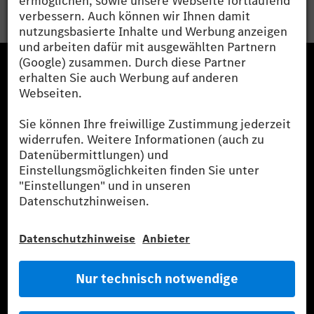
Mercedes-Benz Museum
Mercedes-Benz Studios
G-Class Experience Center
Mercedes-Benz Driving Events
Probefahrt buchen
Fahrzeuge
Service & Parts
Mercedes-Benz Accessories
Mercedes‑Benz GUARD
Flottenkunden
Diplomatic Sales
SILVER ARROWS
Mercedes-Benz Community