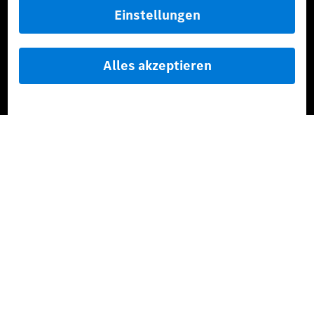
AMG Private Lounge
Mercedes me ID
Mercedes-Benz Group
Karriere
Media Site
Reales Emissionsverhalten
Li-Ion UN 38.3
Training für Händler
[1]
Die angegebenen Werte wurden nach dem vorgeschriebenen
Messverfahren WLTP (Worldwide harmonised Light-duty
vehicles Test Procedures) ermittelt. Der Kraftstoffverbrauch und
der CO₂-Ausstoß eines Pkw sind nicht nur von der effizienten