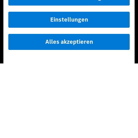
[1]
Die angegebenen Werte wurden nach dem vorgeschriebenen
Messverfahren WLTP (Worldwide harmonised Light-duty
vehicles Test Procedures) ermittelt. Der Kraftstoffverbrauch und
der CO₂-Ausstoß eines Pkw sind nicht nur von der effizienten
Ausnutzung des Kraftstoffs durch den Pkw, sondern auch vom
Fahrstil und anderen nichttechnischen Faktoren abhängig.