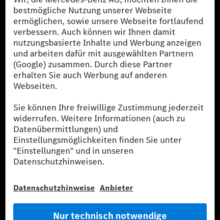
Probefahrt buchen
Fahrzeuge
Service & Parts
Mercedes-Benz Accessories
Mercedes‑Benz GUARD
Flottenkunden
Diplomatic Sales
SILVER ARROWS
Mercedes-Benz Community
AMG Private Lounge
Mercedes me ID
Mercedes-Benz Group
Karriere
Media Site
Reales Emissionsverhalten
Li-Ion UN 38.3
Training für Händler