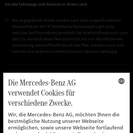
[1]
Die angegebenen Werte wurden nach dem vorgeschriebenen
Messverfahren WLTP (Worldwide harmonised Light-duty
vehicles Test Procedures) ermittelt. Der Kraftstoffverbrauch und
der CO₂-Ausstoß eines Pkw sind nicht nur von der effizienten
Ausnutzung des Kraftstoffs durch den Pkw, sondern auch vom
Fahrstil und anderen nichttechnischen Faktoren abhängig.