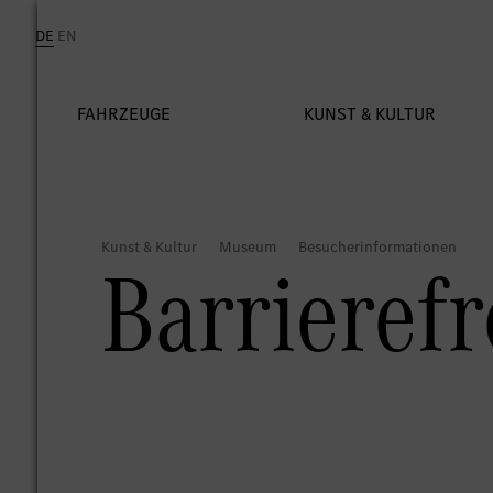
Barrierefr