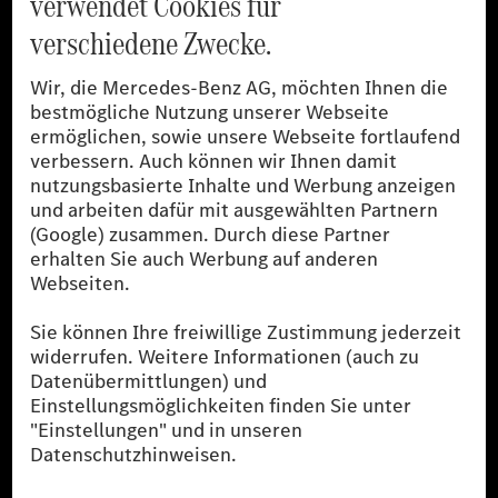
[1]
Die angegebenen Werte wurden nach dem vorgeschriebenen
Messverfahren WLTP (Worldwide harmonised Light-duty
vehicles Test Procedures) ermittelt. Der Kraftstoffverbrauch und
der CO₂-Ausstoß eines Pkw sind nicht nur von der effizienten
Ausnutzung des Kraftstoffs durch den Pkw, sondern auch vom
Fahrstil und anderen nichttechnischen Faktoren abhängig.