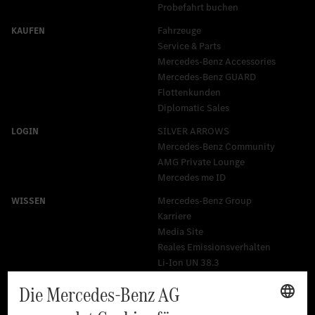
Probefahrt buchen
Fahrzeuge
Service & Parts
Mercedes-Benz Accessories
Mercedes‑Benz GUARD
Flottenkunden
Diplomatic Sales
SILVER ARROWS
Mercedes-Benz Community
AMG Private Lounge
Mercedes me ID
Mercedes-Benz Group
Karriere
Media Site
Reales Emissionsverhalten
Li-Ion UN 38.3
Training für Händler