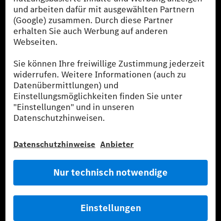
vehicles Test Procedures) ermittelt. Der Kraftstoffverbrauch und
der CO₂-Ausstoß eines Pkw sind nicht nur von der effizienten
Ausnutzung des Kraftstoffs durch den Pkw, sondern auch vom
Fahrstil und anderen nichttechnischen Faktoren abhängig.