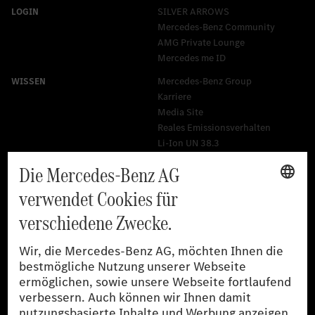
SILVER ARROWS
Mercedes-Benz Community
AMG Private Lounge
Mercedes me ID
Mercedes-Benz Group
Karriere
Media Site
Reales Emissionsverhalten
Li-Ion UN 38.3
Training für Händler
[1]
Die angegebenen Werte wurden nach dem vorgeschriebenen
Messverfahren WLTP (Worldwide harmonised Light-duty