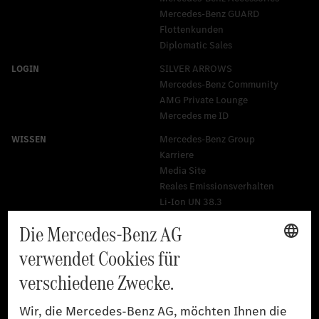
Mercedes‑Benz GUARD
Flottenkunden
Diplomatic Sales
SILVER ARROWS
Mercedes-Benz Community
AMG Private Lounge
Mercedes me ID
Mercedes-Benz Group
Karriere
Media Site
Reales Emissionsverhalten
Li-Ion UN 38.3
Training für Händler