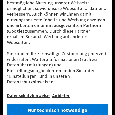
[1]
Die angegebenen Werte wurden nach dem vorgeschriebenen
Messverfahren WLTP (Worldwide harmonised Light-duty
vehicles Test Procedures) ermittelt. Der Kraftstoffverbrauch und
der CO₂-Ausstoß eines Pkw sind nicht nur von der effizienten
Ausnutzung des Kraftstoffs durch den Pkw, sondern auch vom
Fahrstil und anderen nichttechnischen Faktoren abhängig.