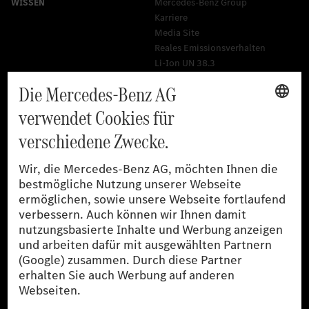
Mercedes-Benz Group
Karriere
Media Site
Reales Emissionsverhalten
Li-Ion UN 38.3
Training für Händler
[1]
Die angegebenen Werte wurden nach dem vorgeschriebenen
Messverfahren WLTP (Worldwide harmonised Light-duty
vehicles Test Procedures) ermittelt. Der Kraftstoffverbrauch und
der CO₂-Ausstoß eines Pkw sind nicht nur von der effizienten
Ausnutzung des Kraftstoffs durch den Pkw, sondern auch vom
Fahrstil und anderen nichttechnischen Faktoren abhängig.