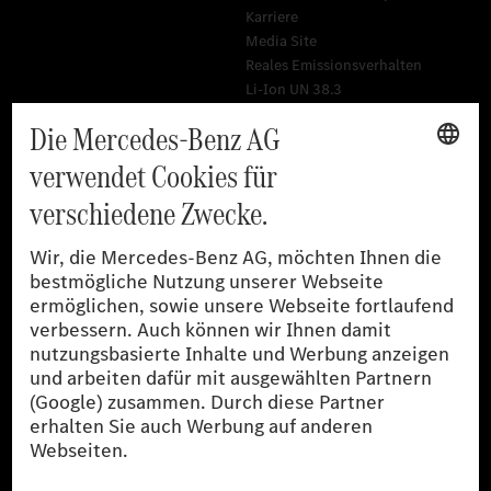
Karriere
Media Site
Reales Emissionsverhalten
Li-Ion UN 38.3
Training für Händler
[1]
Die angegebenen Werte wurden nach dem vorgeschriebenen
Messverfahren WLTP (Worldwide harmonised Light-duty
vehicles Test Procedures) ermittelt. Der Kraftstoffverbrauch und
der CO₂-Ausstoß eines Pkw sind nicht nur von der effizienten
Ausnutzung des Kraftstoffs durch den Pkw, sondern auch vom
Fahrstil und anderen nichttechnischen Faktoren abhängig.