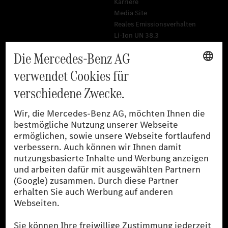
Karriere
Media Site
Reales Emissionsverhalten
Li-Ion UN 38.3
Training für Händler
[1]
Die angegebenen Werte wurden nach dem vorgeschriebenen
Messverfahren WLTP (Worldwide harmonised Light-duty
vehicles Test Procedures) ermittelt. Der Kraftstoffverbrauch und
der CO₂-Ausstoß eines Pkw sind nicht nur von der effizienten
Ausnutzung des Kraftstoffs durch den Pkw, sondern auch vom
Fahrstil und anderen nichttechnischen Faktoren abhängig.