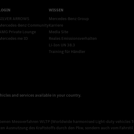
SILVER ARROWS
Mercedes-Benz Group
Mercedes-Benz Community
Karriere
AMG Private Lounge
Media Site
Mercedes me ID
Reales Emissionsverhalten
Li-Ion UN 38.3
Training für Händler
nen Messverfahren WLTP (Worldwide harmonised Light-duty vehicles Test
nten Ausnutzung des Kraftstoffs durch den Pkw, sondern auch vom Fahrsti